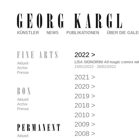
KÜNSTLER
NEWS
PUBLIKATIONEN
ÜBER DIE GALE
2022
>
LISA SIGNORINI
All magic comes wit
Aktuell
15/01/2022
-
26/02/2022
Archiv
Presse
2021
>
2020
>
2019
>
Aktuell
2018
>
Archiv
Presse
2010
>
2009
>
2008
>
Aktuell