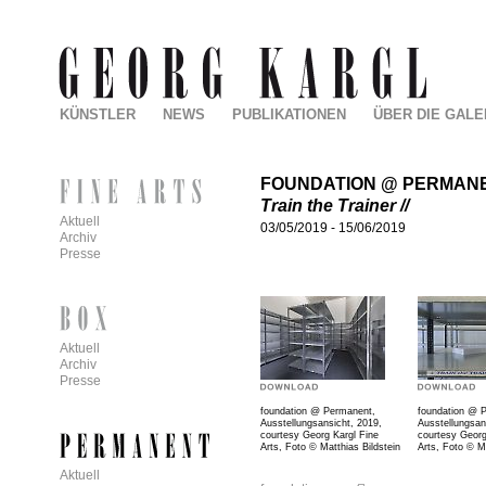
KÜNSTLER
NEWS
PUBLIKATIONEN
ÜBER DIE GALE
FOUNDATION @ PERMAN
Train the Trainer //
Aktuell
03/05/2019
-
15/06/2019
Archiv
Presse
Aktuell
Archiv
Presse
foundation @ Permanent,
foundation @ 
Ausstellungsansicht, 2019,
Ausstellungsan
courtesy Georg Kargl Fine
courtesy Georg
Arts, Foto © Matthias Bildstein
Arts, Foto © Ma
Aktuell