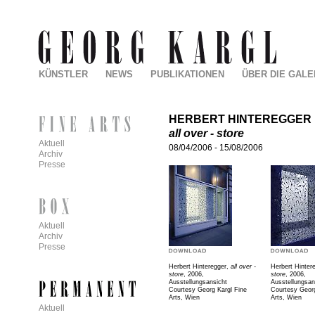
KÜNSTLER
NEWS
PUBLIKATIONEN
ÜBER DIE GALE
HERBERT HINTEREGGER
all over - store
Aktuell
08/04/2006
-
15/08/2006
Archiv
Presse
Aktuell
Archiv
Presse
Herbert Hinteregger,
all over -
Herbert Hinter
store
, 2006,
store
, 2006,
Ausstellungsansicht
Ausstellungsan
Courtesy Georg Kargl Fine
Courtesy Georg
Arts, Wien
Arts, Wien
Aktuell