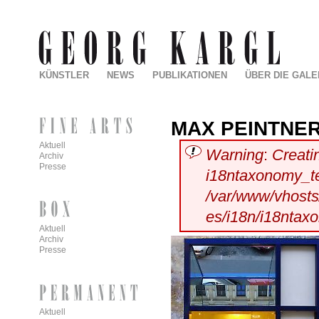
KÜNSTLER
NEWS
PUBLIKATIONEN
ÜBER DIE GALE
MAX PEINTNE
Aktuell
Warning
:
Creati
Archiv
Presse
i18ntaxonomy_t
/var/www/vhosts/
es/i18n/i18ntax
Aktuell
Archiv
Presse
Aktuell