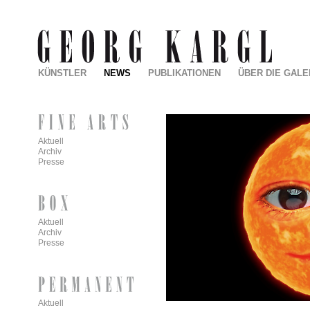
KÜNSTLER
NEWS
PUBLIKATIONEN
ÜBER DIE GALE
Aktuell
Archiv
Presse
Aktuell
Archiv
Presse
Aktuell