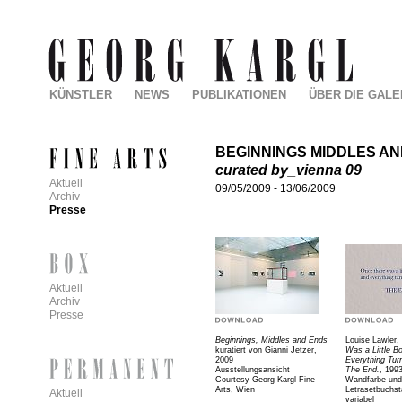
KÜNSTLER
NEWS
PUBLIKATIONEN
ÜBER DIE GALE
BEGINNINGS MIDDLES A
curated by_vienna 09
Aktuell
09/05/2009
-
13/06/2009
Archiv
Presse
Aktuell
Archiv
Presse
Beginnings, Middles and Ends
Louise Lawler,
kuratiert von Gianni Jetzer,
Was a Little B
2009
Everything Turn
Ausstellungsansicht
The End.
, 199
Courtesy Georg Kargl Fine
Wandfarbe und
Arts, Wien
Letrasetbuchs
Aktuell
variabel