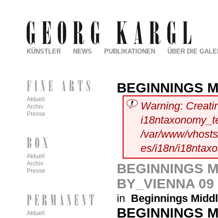
KÜNSTLER
NEWS
PUBLIKATIONEN
ÜBER DIE GALE
BEGINNINGS M
Aktuell
Warning
:
Creati
Archiv
Presse
i18ntaxonomy_t
/var/www/vhosts/
es/i18n/i18ntax
Aktuell
Archiv
BEGINNINGS M
Presse
BY_VIENNA 09
in
Beginnings Midd
BEGINNINGS M
Aktuell