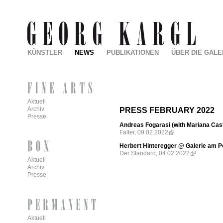
KÜNSTLER
NEWS
PUBLIKATIONEN
ÜBER DIE GALE
Aktuell
Archiv
PRESS FEBRUARY 2022
Presse
Andreas Fogarasi (with Mariana Cast
Falter, 09.02.2022
Herbert Hinteregger @ Galerie am P
Der Standard, 04.02.2022
Aktuell
Archiv
Presse
Aktuell