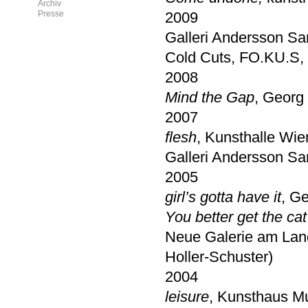
Archiv
Presse
2009
Galleri Andersson S
Cold Cuts, FO.KU.S,
2008
Mind the Gap
, Georg
2007
flesh
, Kunsthalle Wie
Galleri Andersson S
2005
girl’s gotta have it
, G
You better get the cat 
Neue Galerie am Lan
Holler-Schuster)
2004
leisure
, Kunsthaus M