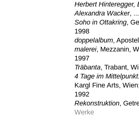
Herbert Hinteregger,
Alexandra Wacker
, .
Soho in Ottakring
, Ge
1998
doppelalbum
, Apost
malerei
, Mezzanin, W
1997
Träbanta
, Trabant, W
4 Tage im Mittelpunk
Kargl Fine Arts, Wie
1992
Rekonstruktion
, Getr
Werke