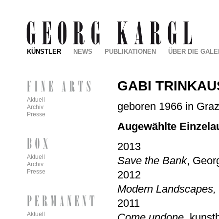
KÜNSTLER
NEWS
PUBLIKATIONEN
ÜBER DIE GALE
GABI TRINKAU
Aktuell
geboren 1966 in Graz,
Archiv
Presse
Augewählte Einzela
2013
Aktuell
Save the Bank
, Geor
Archiv
Presse
2012
Modern Landscapes,
2011
Aktuell
Come undone,
kunsth