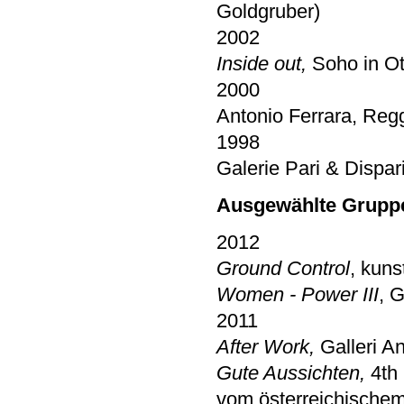
Goldgruber)
2002
Inside out,
Soho in Ot
2000
Antonio Ferrara, Regg
1998
Galerie Pari & Dispar
Ausgewählte Grupp
2012
Ground Control
, kun
Women - Power III
, 
2011
After Work,
Galleri A
Gute Aussichten,
4th 
vom österreichische