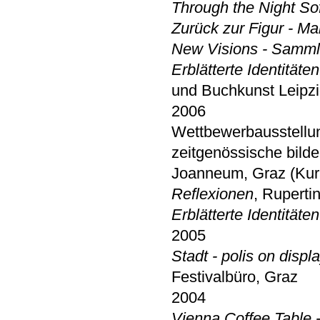
Through the Night Sof
Zurück zur Figur - Ma
New Visions - Samml
Erblätterte Identitäte
und Buchkunst Leipzi
2006
Wettbewerbausstellun
zeitgenössische bil
Joanneum, Graz (Kura
Reflexionen
, Ruperti
Erblätterte Identitäte
2005
Stadt - polis on displa
Festivalbüro, Graz
2004
Vienna Coffee Table 