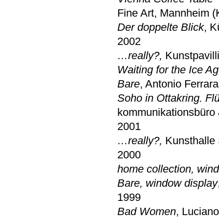
Fine Art, Mannheim (K
Der doppelte Blick
, K
2002
…really?,
Kunstpavill
Waiting for the Ice A
Bare
, Antonio Ferrar
Soho in Ottakring. Fl
kommunikationsbüro &
2001
…really?,
Kunsthalle 
2000
home collection, win
Bare, window display
1999
Bad Women
, Luciano