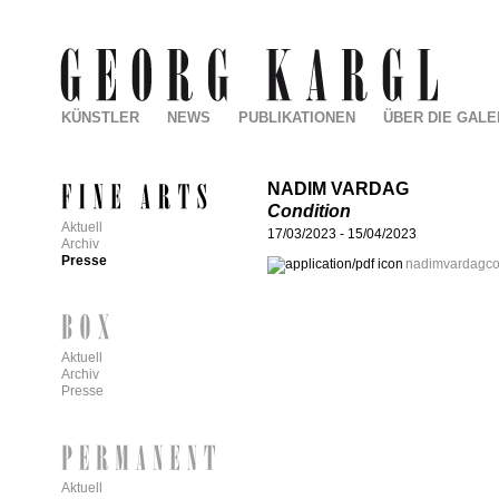
KÜNSTLER
NEWS
PUBLIKATIONEN
ÜBER DIE GALE
NADIM VARDAG
Condition
Aktuell
17/03/2023
-
15/04/2023
Archiv
Presse
nadimvardagcon
Aktuell
Archiv
Presse
Aktuell