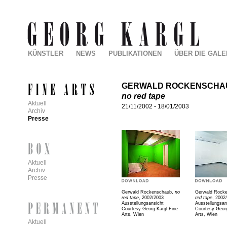
KÜNSTLER
NEWS
PUBLIKATIONEN
ÜBER DIE GALE
GERWALD ROCKENSCHA
no red tape
Aktuell
21/11/2002
-
18/01/2003
Archiv
Presse
Aktuell
Archiv
Presse
Gerwald Rockenschaub,
no
Gerwald Rock
red tape
, 2002/2003
red tape
, 2002
Ausstellungsansicht
Ausstellungsan
Courtesy Georg Kargl Fine
Courtesy Georg
Arts, Wien
Arts, Wien
Aktuell