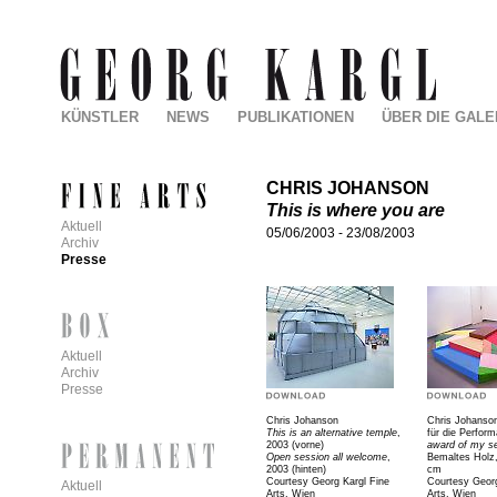
KÜNSTLER
NEWS
PUBLIKATIONEN
ÜBER DIE GALE
CHRIS JOHANSON
This is where you are
Aktuell
05/06/2003
-
23/08/2003
Archiv
Presse
Aktuell
Archiv
Presse
Chris Johanson
Chris Johanson
This is an alternative temple
,
für die Perfor
2003 (vorne)
award of my se
Open session all welcome
,
Bemaltes Holz,
2003 (hinten)
cm
Courtesy Georg Kargl Fine
Courtesy Georg
Aktuell
Arts, Wien
Arts, Wien