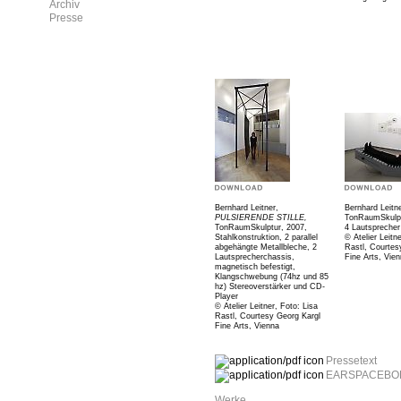
Archiv
Presse
Bernhard Leitner,
Bernhard Leitn
PULSIERENDE STILLE
,
TonRaumSkulpt
TonRaumSkulptur,
2007,
4 Lautsprecher
Stahlkonstruktion, 2 parallel
© Atelier Leitn
abgehängte Metallbleche, 2
Rastl, Courtes
Lautsprecherchassis,
Fine Arts, Vie
magnetisch befestigt,
Klangschwebung (74hz und 85
hz) Stereoverstärker und CD-
Player
© Atelier Leitner, Foto: Lisa
Rastl, Courtesy Georg Kargl
Fine Arts, Vienna
Pressetext
EARSPACEBODY
Werke