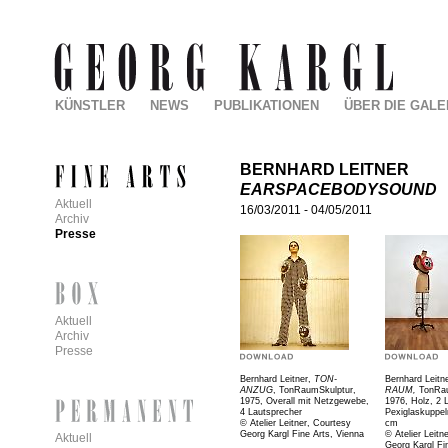
KÜNSTLER
NEWS
PUBLIKATIONEN
ÜBER DIE GALE
BERNHARD LEITNER
EARSPACEBODYSOUND
Aktuell
16/03/2011
-
04/05/2011
Archiv
Presse
Aktuell
Archiv
Presse
Bernhard Leitner,
TON-
Bernhard Leitn
ANZUG
,
TonRaumSkulptur,
RAUM,
TonRa
1975,
Overall mit Netzgewebe,
1976,
Holz, 2 
4 Lautsprecher
Pexiglaskuppel
© Atelier Leitner, Courtesy
cm
Georg Kargl Fine Arts, Vienna
© Atelier Leitn
Aktuell
Georg Kargl Fi