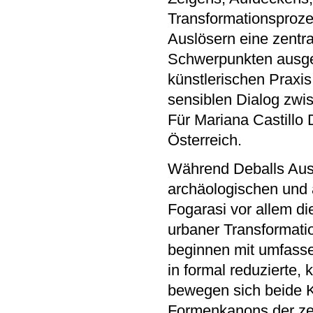
Transformationsprozes
Auslösern eine zentra
Schwerpunkten ausgehe
künstlerischen Praxi
sensiblen Dialog zwi
Für Mariana Castillo 
Österreich.
Während Deballs Ausg
archäologischen und 
Fogarasi vor allem di
urbaner Transformati
beginnen mit umfass
in formal reduzierte,
bewegen sich beide K
Formenkanons der zei