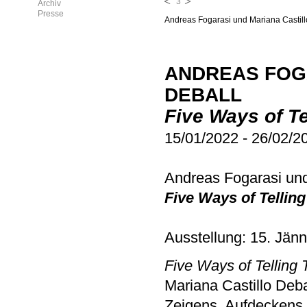
3
4
Archiv
Presse
Andreas Fogarasi und Mariana Castill
Mariana Castillo Deball,
Tonalpohualli
ANDREAS FOG
DEBALL
Five Ways of Te
15/01/2022
-
26/02/2
Andreas Fogarasi und
Five Ways of Tellin
Ausstellung: 15. Jänn
Five Ways of Telling
Mariana Castillo Deb
Zeigens, Aufdeckens,