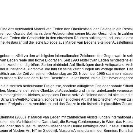
l Fine Arts verwandelt Marcel van Eeden den Oberlichtsaal der Galerie in ein Resta
puren von Oswald Sollmann, dem Protagonisten seiner fiktiven Geschichte. In zahlre
el van Eeden die Geschichte in den einzelnen Räumen aufklingen und uns die dr
e Restaurant ist die letzte Episode aus Marcel van Eedens 3-teiliger Ausstellung
eboren, zählt zu den wichtigsten internationalen Zeichnern der Gegenwart. In se
van Eeden reale und fiktive Biografien. Seit 1993 erstellt van Eeden mindestens ei
 in zunehmend größere Serien einbindet. Auf Streifzügen durch Antiquariate, Arch
r Künstler die Bildmotive, die ihm für seine Zeichnungen als Vorlage dienen. Da
ießlich aus der Zeit vor seinem Geburtstag am 22. November 1965 stammen müssen
 mit dem Tod und dem 'Nicht- Dasein' hin - alles kreist um die Zeit, bevor er gebo
h nie historisch bedeutsame Ereignisse, sondern alltägliche Orte oder banale Situat
hten, Menschen, einzelne Objekte, oft Ausschnitte und immer unbekannte vergesse
 immergleiches, kleines, kompaktes Format setzt. Auffallend dabei ist nicht nur die 
 Schwarz-Weiß-Kontrasten, sondern seine lockere Art, mit historischen Motiven zu j
seren Ereignissen zu verstricken und das Ganze in ein ästhetisch plausibles Gesa
 Biennale (2006) ist Marcel van Eeden mit zahlreichen Ausstellungen international v
 Gallen, die Mathildenhöhe Darmstadt, die Bawag Contemporary in Wien, das Hau
 Basel oder das Museum Dhondt-Dhaenens in Deurle umfangreiche Einzelausstellu
eum of Modern Art, NY, im Stedeliijk Museum Amsterdam, in der Bonniers Konsthal