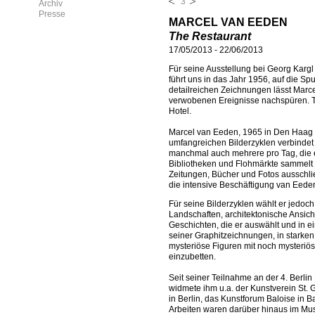
3
Archiv
Presse
MARCEL VAN EEDEN
The Restaurant
17/05/2013
-
22/06/2013
Für seine Ausstellung bei Georg Karg
führt uns in das Jahr 1956, auf die S
detailreichen Zeichnungen lässt Marc
verwobenen Ereignisse nachspüren. Th
Hotel.
Marcel van Eeden, 1965 in Den Haag g
umfangreichen Bilderzyklen verbindet 
manchmal auch mehrere pro Tag, die er
Bibliotheken und Flohmärkte sammelt de
Zeitungen, Bücher und Fotos ausschl
die intensive Beschäftigung van Eedens
Für seine Bilderzyklen wählt er jedoc
Landschaften, architektonische Ansic
Geschichten, die er auswählt und in ein
seiner Graphitzeichnungen, in starken
mysteriöse Figuren mit noch mysteriö
einzubetten.
Seit seiner Teilnahme an der 4. Berlin
widmete ihm u.a. der Kunstverein St.
in Berlin, das Kunstforum Baloise in
Arbeiten waren darüber hinaus im Mus