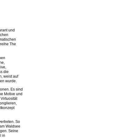
urant und
ichen
amatischen
sreihe The
inen
ne,
ive,
ss die
, weist auf
ren wurde.
ionen. Es sind
ne Motive und
Virtuosität
onglieren,
mtkonzept
ertreten. So
s am Waldsee
ngen. Seine
l in