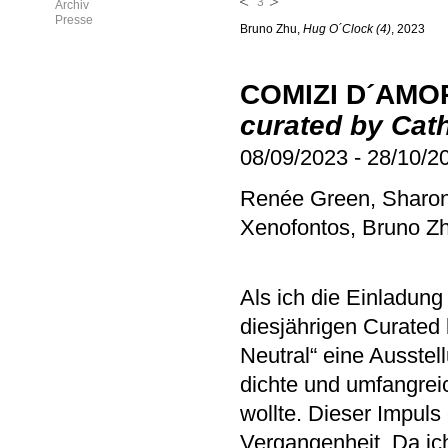
3
Archiv
Presse
Bruno Zhu,
Hug O´Clock (4)
, 2023
COMIZI D´AMO
curated by Cat
08/09/2023
-
28/10/2
Renée Green, Sharon H
Xenofontos, Bruno Z
Als ich die Einladun
diesjährigen Curated
Neutral“ eine Ausstell
dichte und umfangre
wollte. Dieser Impul
Vergangenheit. Da ich