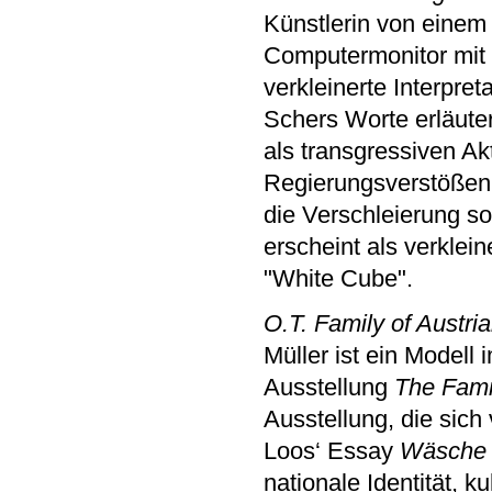
Künstlerin von einem
Computermonitor mit 
verkleinerte Interpre
Schers Worte erläute
als transgressiven A
Regierungsverstößen z
die Verschleierung s
erscheint als verklein
"White Cube".
O.T. Family of Austr
Müller ist ein Model
Ausstellung
The Famil
Ausstellung, die sic
Loos‘ Essay
Wäsche
nationale Identität, k