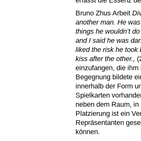
erfasst die Essenz de
Bruno Zhus Arbeit
Di
another man. He was n
things he wouldn’t do 
and I said he was dan
liked the risk he took 
kiss after the other.,
(
einzufangen, die ihm 
Begegnung bildete ein
innerhalb der Form u
Spielkarten vorhanden
neben dem Raum, in d
Platzierung ist ein V
Repräsentanten gesel
können.