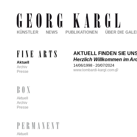
KÜNSTLER
NEWS
PUBLIKATIONEN
ÜBER DIE GALE
AKTUELL FINDEN SIE U
Herzlich Willkommen im Arc
Aktuell
14/06/1998
-
20/07/2024
Archiv
www.lombardi-kargl.com
Presse
Aktuell
Archiv
Presse
Aktuell