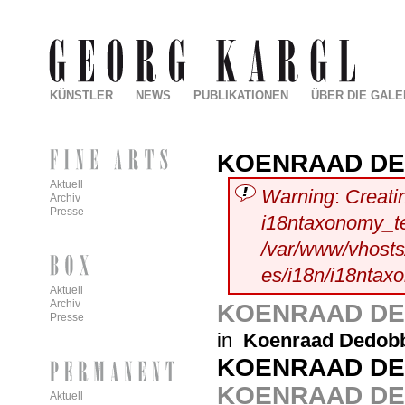
KÜNSTLER
NEWS
PUBLIKATIONEN
ÜBER DIE GALE
KOENRAAD D
Aktuell
Warning
:
Creati
Archiv
Presse
i18ntaxonomy_t
/var/www/vhosts/
es/i18n/i18ntax
Aktuell
Archiv
KOENRAAD D
Presse
in
Koenraad Dedobb
KOENRAAD D
KOENRAAD D
Aktuell