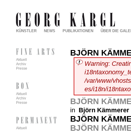
KÜNSTLER
NEWS
PUBLIKATIONEN
ÜBER DIE GALE
BJÖRN KÄMM
Aktuell
Warning
:
Creati
Archiv
Presse
i18ntaxonomy_t
/var/www/vhosts/
es/i18n/i18ntax
Aktuell
Archiv
BJÖRN KÄMM
Presse
in
Björn Kämmerer
BJÖRN KÄMM
BJÖRN KÄMME
Aktuell