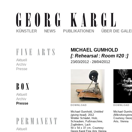
KÜNSTLER
NEWS
PUBLIKATIONEN
ÜBER DIE GALE
MICHAEL GUMHOLD
[: Rehearsal : Room #20 :]
Aktuell
23/03/2012
-
28/04/2012
Archiv
Presse
Aktuell
Archiv
Presse
Michael Gumhold,
Untitled
Michael Gumh
(giving head),
2012
(Mikrofonspinn
Widder Schädel, Holz,
Courtesy Georg
Schrauben, Fußmaschine,
Arts, Vienna
Zugfedern, Lack
50 x 54 x 37 cm, Courtesy
Aktuell
Georg Kargl Fine Arts Vienna