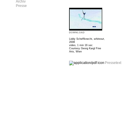
Archiv
Presse
Liddy Scheffknecht,
whiteout
,
2008
video, 1 min 16 sec
Courtesy Georg Kargl Fine
Arts, Wien
Pressetext