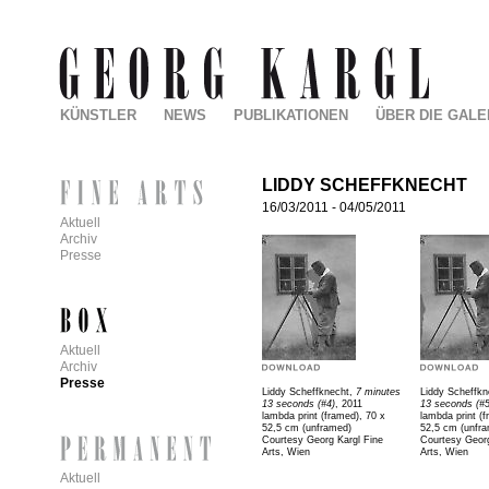
KÜNSTLER
NEWS
PUBLIKATIONEN
ÜBER DIE GALE
LIDDY SCHEFFKNECHT
16/03/2011
-
04/05/2011
Aktuell
Archiv
Presse
Aktuell
Archiv
Presse
Liddy Scheffknecht,
7 minutes
Liddy Scheffk
13 seconds (#4)
, 2011
13 seconds (#5
lambda print (framed), 70 x
lambda print (f
52,5 cm (unframed)
52,5 cm (unfr
Courtesy Georg Kargl Fine
Courtesy Georg
Arts, Wien
Arts, Wien
Aktuell