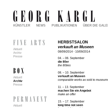
KÜNSTLER
NEWS
PUBLIKATIONEN
ÜBER DIE GALE
HERBSTSALON
verkauft an Museen
Aktuell
08/09/2014
-
10/09/2014
Archiv
Presse
04. – 06. September
die 80er
the 80ties
08. – 10. September
verkauft an Museen
Aktuell
comparable works as sold to museum
Archiv
Presse
11. – 13. September
machen Sie ein Angebot
make an offer
15. – 17. September
long time not seen
Aktuell