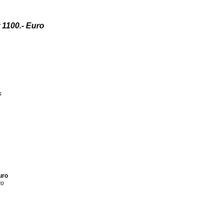
 1100.- Euro
s
uro
ro