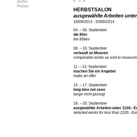
3
Archiv
Presse
HERBSTSALON
ausgewählte Arbeiten unter
18/09/2014
-
20/09/2014
04. – 06. September
die 80er
the 80ties
08. – 10. September
verkauft an Museen
comparable works as sold to museum
11. – 13. September
machen Sie ein Angebot
make an offer
15. – 17. September
long time not seen
lange nicht gezeigt
18. – 20. September
ausgewählte Arbeiten unter 1100.- E
selected works for less than 1100.- Eu