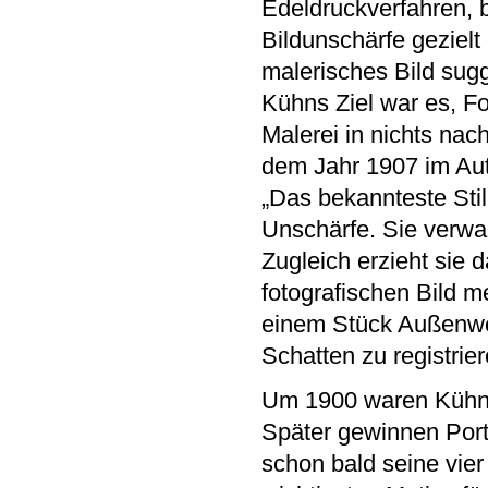
Edeldruckverfahren, 
Bildunschärfe geziel
malerisches Bild sugg
Kühns Ziel war es, Fo
Malerei in nichts nac
dem Jahr 1907 im Aut
„Das bekannteste Stilm
Unschärfe. Sie verwan
Zugleich erzieht sie 
fotografischen Bild
einem Stück Außenwel
Schatten zu registrie
Um 1900 waren Kühns
Später gewinnen Por
schon bald seine vie