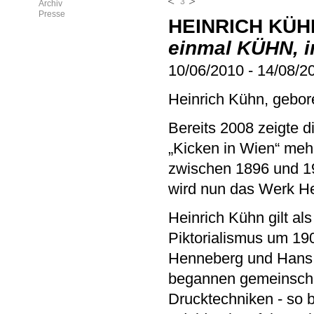
3
Archiv
Presse
HEINRICH KÜH
einmal KÜHN, 
10/06/2010
-
14/08/2
Heinrich Kühn, gebor
Bereits 2008 zeigte 
„Kicken in Wien“ mehr
zwischen 1896 und 19
wird nun das Werk Hei
Heinrich Kühn gilt al
Piktorialismus um 19
Henneberg und Hans 
begannen gemeinschaf
Drucktechniken - so