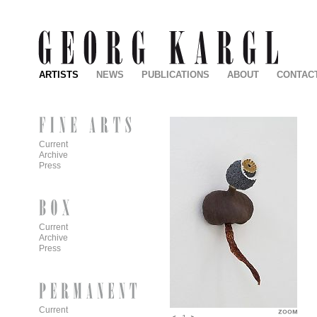
ARTISTS
NEWS
PUBLICATIONS
ABOUT
CONTAC
Current
Archive
Press
Current
Archive
Press
Current