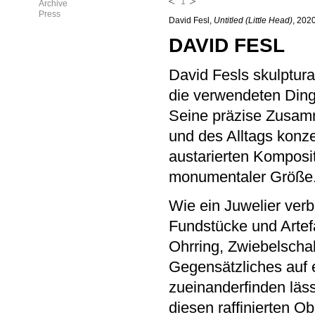
1
Archive
Press
David Fesl,
Untitled (Little Head)
, 202
DAVID FESL
David Fesls skulptura
die verwendeten Ding
Seine präzise Zusamm
und des Alltags konzen
austarierten Komposi
monumentaler Größe
Wie ein Juwelier ver
Fundstücke und Artef
Ohrring, Zwiebelschal
Gegensätzliches auf 
zueinanderfinden läss
diesen raffinierten Ob