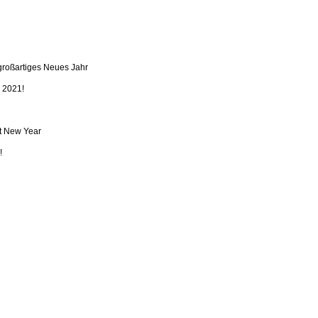
 großartiges Neues Jahr
n 2021!
at New Year
!